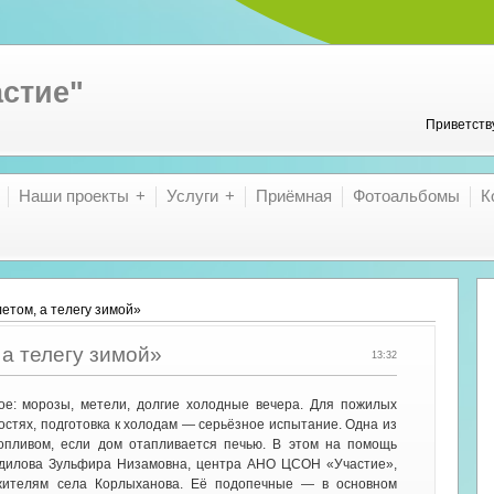
стие"
Приветств
Наши проекты
Услуги
Приёмная
Фотоальбомы
К
летом, а телегу зимой»
 а телегу зимой»
13:32
е: морозы, метели, долгие холодные вечера. Для пожилых
ностях, подготовка к холодам — серьёзное испытание. Одна из
опливом, если дом отапливается печью. В этом на помощь
дилова Зульфира Низамовна, центра АНО ЦСОН «Участие»,
жителям села Корлыханова. Её подопечные — в основном