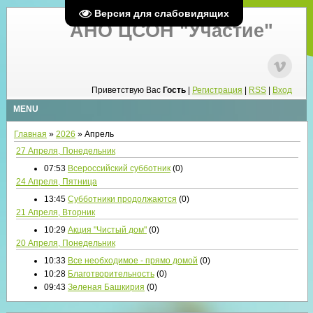
Версия для слабовидящих
АНО ЦСОН "Участие"
Приветствую Вас
Гость
|
Регистрация
|
RSS
|
Вход
MENU
Главная
»
2026
»
Апрель
27 Апреля, Понедельник
07:53
Всероссийский субботник
(0)
24 Апреля, Пятница
13:45
Субботники продолжаются
(0)
21 Апреля, Вторник
10:29
Акция "Чистый дом"
(0)
20 Апреля, Понедельник
10:33
Все необходимое - прямо домой
(0)
10:28
Благотворительность
(0)
09:43
Зеленая Башкирия
(0)