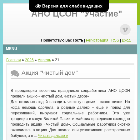
Версия для слабовидящих
АНО ЦСОН "Участие"
Приветствую Вас
Гость
|
Регистрация
|
RSS
|
Вход
MENU
Главная
»
2026
»
Апрель
»
21
Акция "Чистый дом"
В преддверии весенних праздников соцработники АНО ЦСОН
провели акцию «Чистый дом, чистый двор!»
Для пожилых людей наводить чистоту в доме – закон жизни. Но
когда немощь одолела, а родные далеко – еще и повод для
переживаний, выручают социальные работники. Это уже
традиция в канун Великой Пасхи и майских праздников ежегодно
проводить акцию «Чистый дом». Социальные работники охотно
включились в акцию. Для начала они успокаивают расстроенных
бабушек, а п
...
Читать дальше »