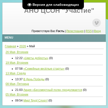
Версия для слабовидящих
АНО ЦСОН "Участие"
Приветствую Вас
Гость
|
Регистрация
|
RSS
|
Вход
MENU
Главная
»
2026
»
Май
26 Мая, Вторник
12:22
«Цветы доброты»
(0)
19 Мая, Вторник
07:58
«Семейные весёлые старты»
(0)
13 Мая, Среда
13:37
В День Победы
(0)
08 Мая, Пятница
21:03
Акция «Бессмертный полк» продолжается
(0)
05 Мая, Вторник
09:54
Мир! Труд! Спорт!
(0)