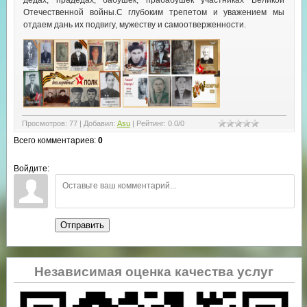
Отечественной войны.С глубоким трепетом и уважением мы
отдаем дань их подвигу, мужеству и самоотверженности.
Просмотров
:
77
|
Добавил
:
Asu
|
Рейтинг
:
0.0
/
0
Всего комментариев
:
0
Войдите:
Отправить
Независимая оценка качества услуг