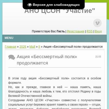
Версия для слабовидящих
АНО ЦСОН "Участие"
Приветствую Вас
Гость
|
Регистрация
|
RSS
|
Вход
MENU
Главная
»
2026
»
Май
»
8
» Акция «Бессмертный полк» продолжается
Акция «Бессмертный полк»
21:03
продолжается
В этом году акция «Бессмертный полк» состоится в особом
формате.
Но, как и прежде, главное в ней — наша память, наша
благодарность и наша любовь к тем, кто отстоял Родину в годы
Великой Отечественной войны.
Сотрудники АНО ЦСОН «Участие» совместно с получателями
социальных услуг бережно хранят память о своих героях — отцах,
дедах, прадедах, бабушек, прабабушек участниках Великой