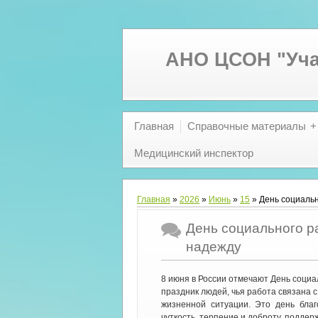
АНО ЦСОН "Уча
Главная
Справочные материалы
Медицинский инспектор
Главная
»
2026
»
Июнь
»
15
» День социальн
День социального ра
надежду
8 июня в России отмечают День соци
праздник людей, чья работа связана с
жизненной ситуации. Это день благ
чуткость, терпение и доброту, подде