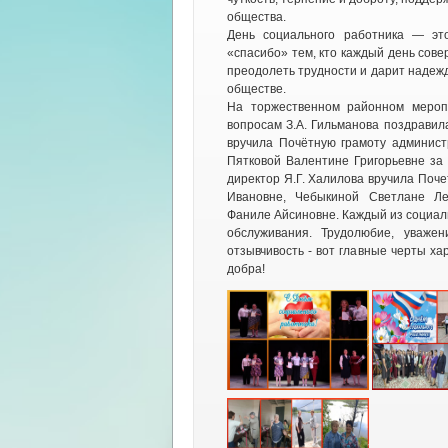
общества.
День социального работника — эт
«спасибо» тем, кто каждый день сове
преодолеть трудности и дарит надеж
обществе.
На торжественном районном мероп
вопросам З.А. Гильманова поздрави
вручила Почётную грамоту админис
Пятковой Валентине Григорьевне за
директор Я.Г. Халилова вручила По
Ивановне, Чебыкиной Светлане Ле
Фаниле Айсиновне. Каждый из социал
обслуживания. Трудолюбие, уважен
отзывчивость - вот главные черты х
добра!