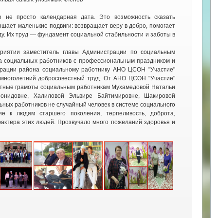
о не просто календарная дата. Это возможность сказать
ршает маленькие подвиги: возвращает веру в добро, помогает
ду. Их труд — фундамент социальной стабильности и заботы в
риятии заместитель главы Администрации по социальным
ла социальных работников с профессиональным праздником и
трации района социальному работнику АНО ЦСОН "Участие"
 многолетний добросовестный труд. От АНО ЦСОН "Участие"
четные грамоты социальным работникам Мухамедовой Натальи
онидовне, Халиловой Эльвире Байтимировне, Шакировой
ьных работников не случайный человек в системе социального
ие к людям старшего поколения, терпеливость, доброта,
арактера этих людей. Прозвучало много пожеланий здоровья и