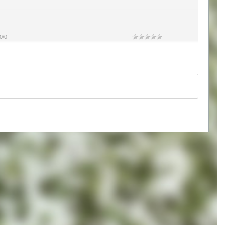
0
/
0