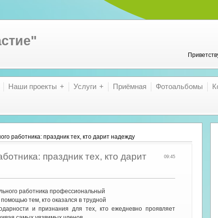
стие"
Приветств
Наши проекты
Услуги
Приёмная
Фотоальбомы
К
ого работника: праздник тех, кто дарит надежду
ботника: праздник тех, кто дарит
09:45
ального работника профессиональный
 помощью тем, кто оказался в трудной
одарности и признания для тех, кто ежедневно проявляет
рживая самых уязвимых членов