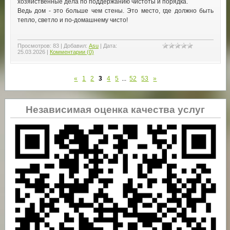
хозяйственные дела по поддержанию чистоты и порядка.
Ведь дом - это больше чем стены. Это место, где должно быть
тепло, светло и по-домашнему чисто!
Просмотров:
83
|
Добавил:
Asu
|
Дата:
25.03.2026
|
Комментарии (0)
«
1
2
3
4
5
...
52
53
»
Независимая оценка качества услуг