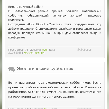
Вместе за чистый район!
В Белокатайском районе прошел большой экологический
субботник, объединивший активных жителей, трудовые
коллективы.
Сотрудники АНО ЦСОН «Участие» тоже поддерживают эту
добрую традицию! С энтузиазмом, улыбками и командным духом
наводим порядок, чтобы наш общий дом становился чище и
комфортнее.
Просмотров:
75
|
Добавил:
Asu
|
Дата:
20.04.2026
|
Комментарии (0)
Экологический субботник
Вот и наступила пора экологических субботников. Весна
принесла с собой новые заботы, новые работы. Коллектив
работников АНО ЦСОН «Участие» вышел на очистку снега
на территории административного здания.
Просмотров:
149
|
Добавил:
Asu
|
Дата: