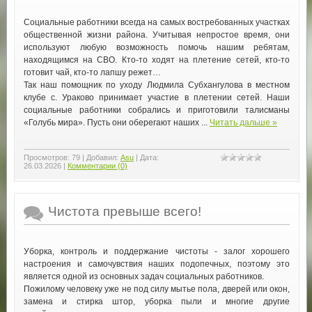
Социальные работники всегда на самых востребованных участках
общественной жизни района. Учитывая непростое время, они
используют любую возможность помочь нашим ребятам,
находящимся на СВО. Кто-то ходят на плетение сетей, кто-то
готовит чай, кто-то лапшу режет…
Так наш помощник по уходу Людмила Субхангулова в местном
клубе с. Ураково принимает участие в плетении сетей. Наши
социальные работники собрались и приготовили талисманы
«Голубь мира». Пусть они оберегают наших
...
Читать дальше »
Просмотров:
79
|
Добавил:
Asu
|
Дата:
26.03.2026
|
Комментарии (0)
Чистота превыше всего!
Уборка, контроль и поддержание чистоты - залог хорошего
настроения и самочувствия наших подопечных, поэтому это
является одной из основных задач социальных работников.
Пожилому человеку уже не под силу мытье пола, дверей или окон,
замена и стирка штор, уборка пыли и многие другие