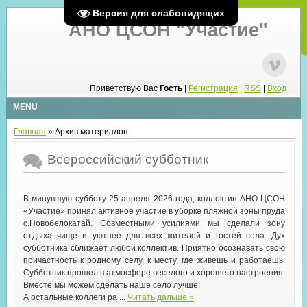
Версия для слабовидящих
АНО ЦСОН "Участие"
Приветствую Вас
Гость
|
Регистрация
|
RSS
|
Вход
MENU
Главная
»
Архив материалов
Всероссийский субботник
В минувшую субботу 25 апреля 2026 года, коллектив АНО ЦСОН
«Участие» принял активное участие в уборке пляжной зоны пруда
с.Новобелокатай. Совместными усилиями мы сделали зону
отдыха чище и уютнее для всех жителей и гостей села. Дух
субботника сближает любой коллектив. Приятно осознавать свою
причастность к родному селу, к месту, где живешь и работаешь.
Субботник прошел в атмосфере веселого и хорошего настроения.
Вместе мы можем сделать наше село лучше!
А остальные коллеги ра
...
Читать дальше »