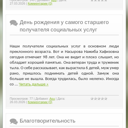
27.03.2026
|
Комментарии (0)
День рождения у самого старшего
получателя социальных услуг
Наши получатели социальных услуг в основном люди
преклонного возраста. Вот и Насырова Нажиба Хафизовна
сегодня отмечает 98 лет. Она не видит и плохо слышит, но
обладает хорошей памятью. Она ветеран труда и труженик
тыла. О себе рассказывает, как вырастила 6 детей, муж умер
рано, пришлось поднимать детей одной. Замуж она
больше не вышла. Всегда трудилась, было нелегко. Иногда
со
...
Читать дальше »
Просмотров:
77
|
Добавил:
Asu
|
Дата:
26.03.2026
|
Комментарии (0)
Благотворительность